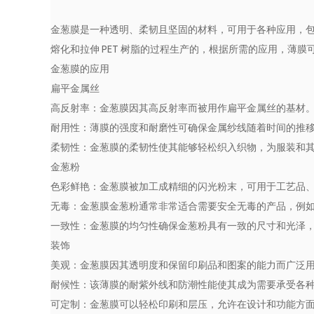
金葱膜是一种透明、柔韧且坚固的材料，可用于各种应用，包
熔化和拉伸 PET 树脂的过程生产的，根据所需的应用，薄
金葱膜的应用
扁平金属丝
高反射率：金葱膜因其高反射率而被用作扁平金属丝的基材
耐用性：薄膜的强度和耐磨性可确保金属纱线随着时间的推
柔韧性：金葱膜的柔韧性使其能够轻松织入织物，为服装和
金葱粉
色彩鲜艳：金葱膜被加工成精细的闪光粉末，可用于工艺品、
无毒：金葱膜金葱粉通常非常适合需要安全无毒的产品，例
一致性：金葱膜的均匀性确保金葱粉具有一致的尺寸和光泽
装饰
美观：金葱膜因其透明度和保留印刷品和图案的能力而广泛
耐候性：该薄膜的耐紫外线和防潮性能使其成为需要承受各
可定制：金葱膜可以轻松印刷和层压，允许在设计和功能方