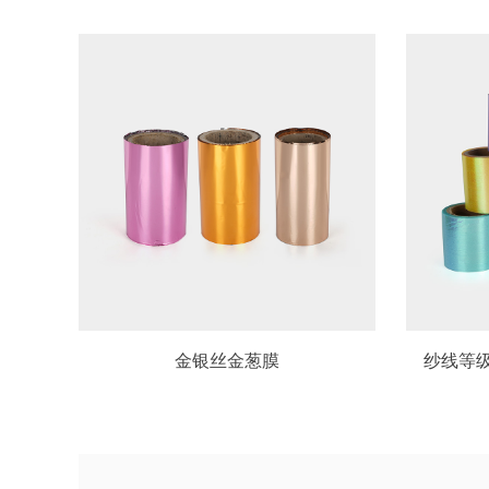
金银丝金葱膜
纱线等