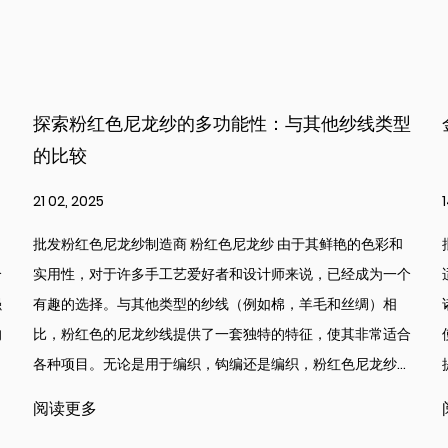
纱线类型
金属纤维服在专业环境中的重要作用
14 02, 2025
艳的色彩和
批发金属纤维服装价格 在当今世界，服装已经超越了时
经成为一个
适，尤其是在专业环境中工作的人。 金属纤维衣服 对于
丝绸）相
诸如辐射，热和火等危害的保护变得越来越重要。这些服
其非常适合
使用与金属链交织的纤维设计的，这些纤维为某些行业的
龙纱...
提供了独特的好处。从医疗环境到电气工程和消防，...
阅读更多