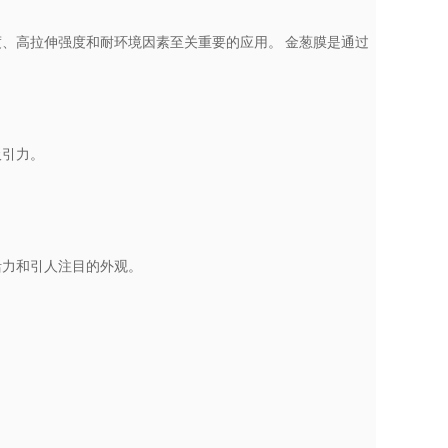
、高拉伸强度和耐环境因素至关重要的应用。 金葱膜是通过
吸引力。
和引人注​​目的外观。