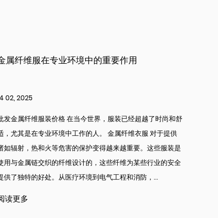
皇家线：金属刺绣如何塑造历史和文化
07 02, 2025
尚和舒
中国金属线刺绣出口商 用金属线刺绣 长期以来一直是不同文
提供
化中艺术和工艺的象征。这种复杂的针线活需要使用金、银和
装是
铜等金属线，因其美丽和意义而闻名。金属线刺绣的起源可以
安全
追溯到数千年前，最早的例子是在古代文明中发现的，它常常
与皇室、宗教仪式和礼仪服装联系在一起。随着时间的推...
阅读更多